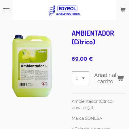
Ir
al
contenido
principal
AMBIENTADOR
(Cítrico)
69,00 €
Añadir al
carrito
Ambientador (Cítrico)
envase 5 lt.
Marca SONESA
1 Caja de 4 envases