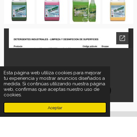
Esta página web utiliza cookies para mejorar
tu experiencia y mostrar anuncios diseñados a
medida. Si continúas utilizando nuestra página
web, confirmas que aceptas nuestro uso de
cookies.
Aceptar
Todo en higiene para el hogar, hostelería, automoción y la
industria en general